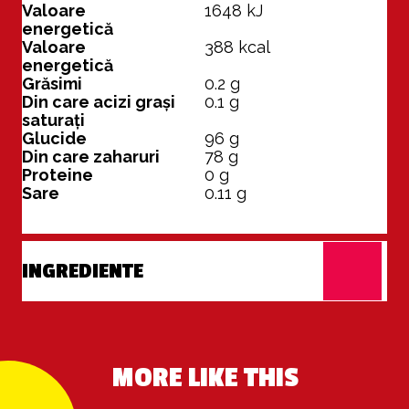
Valoare
1648
kJ
energetică
Valoare
388
kcal
energetică
Grăsimi
0.2
g
Din care acizi grași
0.1
g
saturați
Glucide
96
g
Din care zaharuri
78
g
Proteine
0
g
Sare
0.11
g
INGREDIENTE
MORE LIKE THIS