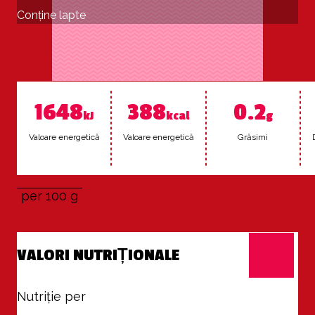
Conține lapte
1648
388
0.2
kJ
kcal
g
Va­loa­re ener­ge­ti­că
Va­loa­re ener­ge­ti­că
Gră­simi
per 100 g
VALORI NUTRIȚIONALE
Nutriție per
100 g